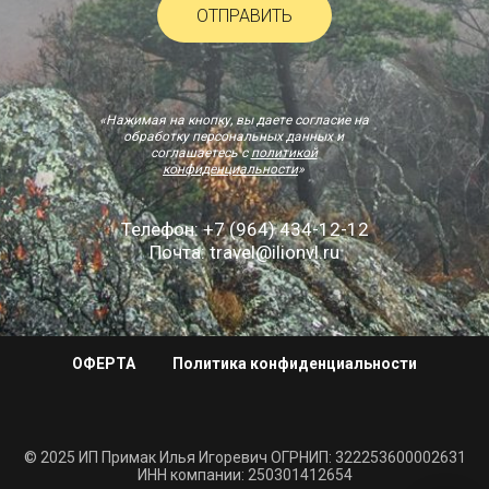
ОТПРАВИТЬ
«Нажимая на кнопку, вы даете согласие на
обработку персональных данных и
соглашаетесь c
политикой
конфиденциальности
»
Телефон: +7 (964) 434-12-12
Почта: travel@ilionvl.ru
ОФЕРТА
Политика конфиденциальности
© 2025 ИП Примак Илья Игоревич ОГРНИП: 322253600002631
ИНН компании: 250301412654